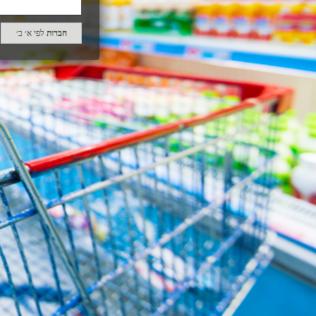
חברות
לפי א׳ ב׳